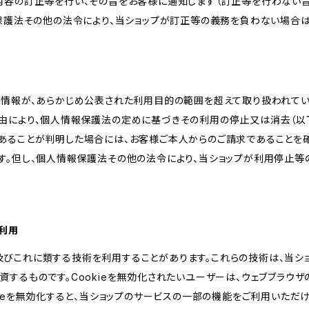
内容の訂正等を行い、その旨をお客様に通知します（訂正等を行わない
報保護法その他の法令により、当ショップが訂正等の義務を負わない場合は
人情報が、あらかじめ公表された利用目的の範囲を超えて取り扱われて
由により、個人情報保護法の定めに基づきその利用の停止又は消去（以下
あることが判明した場合には、お客様ご本人からのご請求であることを
す。但し、個人情報保護法その他の法令により、当ショップが利用停止等
の利用
kie及びこれに類する技術を利用することがあります。これらの技術は、当
するものです。Cookieを無効化されたいユーザーは、ウェブブラウザの
kieを無効化すると、当ショップのサービスの一部の機能をご利用いただ