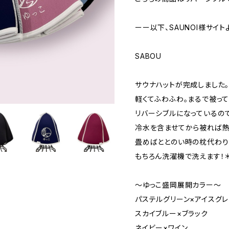
ーー以下、SAUNOI様サイ
SABOU
サウナハットが完成しました
軽くてふわふわ。まるで被っ
リバーシブルになっているの
冷水を含ませてから被れば熱さ
畳めばととのい時の枕代わり
もちろん洗濯機で洗えます！＊
～ゆっこ盛岡展開カラー～
パステルグリーン×アイスグ
スカイブルー×ブラック
ネイビー×ワイン